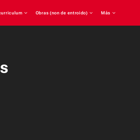
 curriculum
Obras (non de entroido)
Más
ns