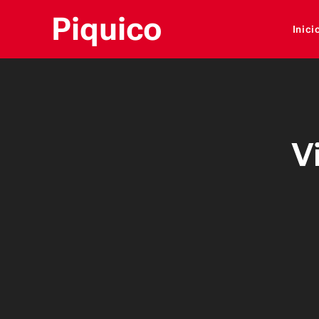
Piquico
Inici
V