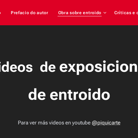
o
Prefacio do autor
Obra sobre entroido
Críticas e
exposicio
ideos de
de entroido
Para ver más videos en youtube
@piquicarte